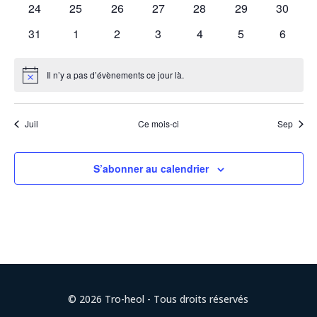
0
0
0
0
0
0
0
24
25
26
27
28
29
30
évènements
évènements
évènements
évènements
évènements
évènements
évènem
0
0
0
0
0
0
0
31
1
2
3
4
5
6
évènements
évènements
évènements
évènements
évènements
évènements
évènem
Il n’y a pas d’évènements ce jour là.
Notice
Juil
Ce mois-ci
Sep
S’abonner au calendrier
© 2026 Tro-heol - Tous droits réservés