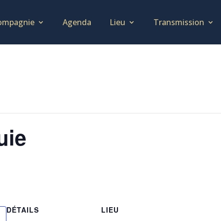
ompagnie
Agenda
Lieu
Transmission
uie
DÉTAILS
LIEU