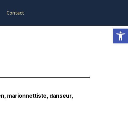
Contact
Ouvrir la
, marionnettiste, danseur,