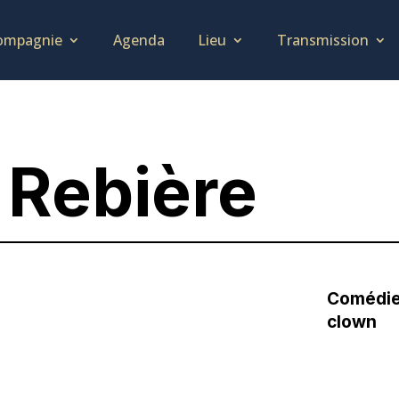
ompagnie
Agenda
Lieu
Transmission
 Rebière
Comédien
clown